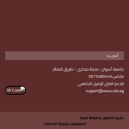
أتصل بنا
جامعة أسوان- مدينة صحاري – طريق المطار
فاكس:0973480449
للدعم الفني للإميل الجامعي
support@aswu.edu.eg