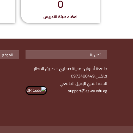
0
اعضاء هيئة التدريس
أتصل بنا
الموقع
جامعة أسوان- مدينة صحاري – طريق المطار
فاكس:0973480449
للدعم الفني للإميل الجامعي
support@aswu.edu.eg