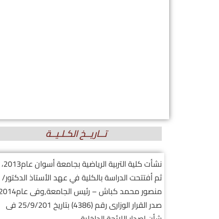
تــاريــخ الكـلـيــة
نشأت كلية التربية الرياضية بجامعة أسوان عام2013،
ثم أفتتحت الدراسة بالكلية في عهد الأستاذ الدكتور/
منصور محمد كباش – رئيس الجامعة,
وفى عام2014
صدر القرار الوزارى رقم (4386) بتاريخ 25/9/201 فى
شأن إصدار اللائحة الداخلية