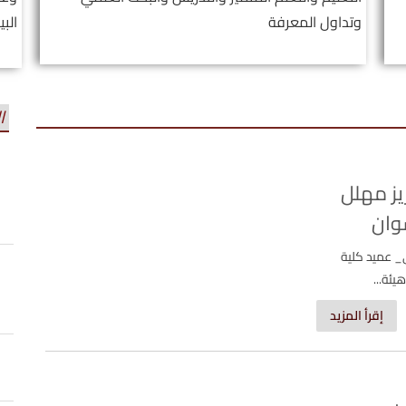
وتداول المعرفة
البي
ا
يز مهلل
وان
_ عميد كلية
ئة...
إقرأ المزيد