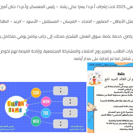
2025
تحت إشراف
أ.م.د/ يسرا عدلي رشاد – رئيس المعسكر
، و
أ.م.د/ حنان أمين
مثل:
الأبطال – الصقور – الاتحاد – الفرسان – المستقبل – الأسود – الرعد – الطلائ
ياضي، خدمة عامة، سوق العمل، التشجير، صحتك
، إلى جانب برنامج يومي متكامل يبد
 الطلاب، وتعزيز روح الانتماء والمشاركة المجتمعية، وإتاحة الفرصة لهم لخوض
امل لما تم إنجازه على مدار أيامه.