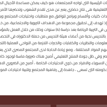
ات الرئيسية التى تواجه المجتمعات هو كيف يمكن مساعدة الأجيال ال
لتعليمية هى نتاج حضاري يعبر عن مدى تقدم الشعوب وتحضرها الأمر ا
اث كليات وأقسام وبرامج تتوافق مع متطلبات واحتياجات المجتمع ويعت
إذ تهدف إلى تحقيق مجموعة من الاهداف التربوية والاجتماعية، من خ
البكالوريوس في التربية الرياضة بعد دراسة (4) سنوات 
 بالتدريس نخبة من أعضاء هيئة التدريس من حملة الدكتوراه في التخصصات
علومات والنظريات والكفايات والخبرات اللازمة من النواحي العملية (التط
هم المواد المختلفة ، ومع زيادة الحاجة لدى المجتمع المصري الذي 
صر وفي ظل جودة المنتج التعليمي أصبح هناك ضرورة ماسة لوجود كا
ن الاسوياء والافراد من ذوي الاحتياجات الخاصة ، أصبح من الضروري الا
ومته التى تسعى ، جاهدة إلى رفاهية المجتمع وتلبية احتياجات المواطن