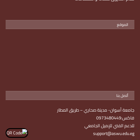
الموقع
أتصل بنا
جامعة أسوان- مدينة صحاري – طريق المطار
فاكس:0973480449
للدعم الفني للإميل الجامعي
support@aswu.edu.eg