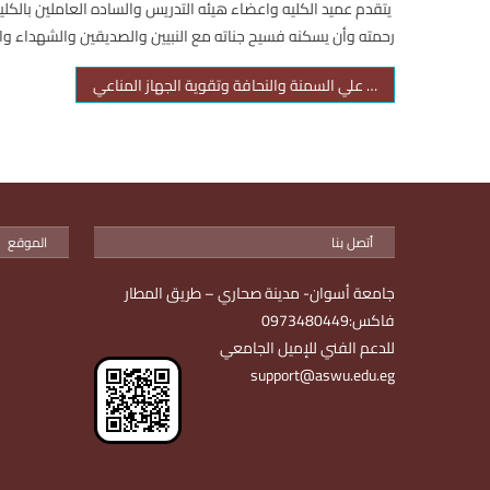
يتقدم عميد الكليه واعضاء هيئه التدريس والساده العاملين بالكليه
رحمته وأن يسكنه فسيح جناته مع النبيين والصديقين والشهداء وا
ورشة تدريبية التغذية والقضاء علي السمنة والنحافة وتقوية الجهاز المناعي
أتصل بنا
الموقع
جامعة أسوان- مدينة صحاري – طريق المطار
فاكس:0973480449
للدعم الفني للإميل الجامعي
support@aswu.edu.eg