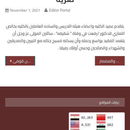
Editor Portal
November 1, 2021
يتقدم عميد الكليه واعضاء هيئه التدريس والساده العاملين بالكليه بخالص
التعازي للدكتور /رفعت في وفاة ” شقيقه“ ، سائلين المولى عز وجل أن
يتغمد الفقيد بواسع رحمته وأن يسكنه فسيح جناته مع النبيين والصديقين
والشهداء والصالحين وحسن أولئك رفيقا .
فعالية اليوم التطبيقي الأول لقسم مسابقات الميدان والمضمار
دعوة قسم مسابقات الميدان والمضمارمبادرةالرياضة امن قومى
زيارات المواقع