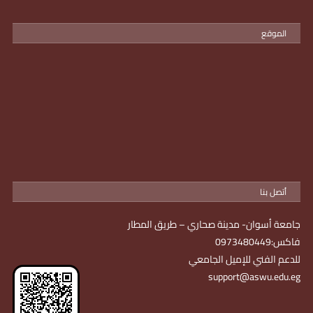
الموقع
أتصل بنا
جامعة أسوان- مدينة صحاري – طريق المطار
فاكس:0973480449
للدعم الفني للإميل الجامعي
support@aswu.edu.eg