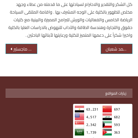
كل الشكر والتقدير والاحترام لسيادتها على ما قدمته من عطاء وجهد
مخلص للظهور بالكلية على الوجه المشرف بها . واقامة الملتقى السياحة
الرياضة الخامس والفعاليات والورش للبرامج المميزة والبينية مع كليات
حقوق والتجارة وهندسة الطاقة والآداب للنهوض بالدراسات العليا بالكلية
واخيرا شكراً على دعمها المتميز للكلية ورعايتها لأبنائها الباحثين .
تهنئة للأستاذ الدكتور/ ناصر محمد شعبان
دعوة مناقشة ماجستير
زيارات المواقع