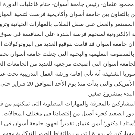
ن محمود عثمان- رئيس جامعة أسوان- ختام فاعليات الدورة ا
التعاون بين جامعة أسوان وأكاديمية فرست لتنمية المهارات 
مستمر والعمل على صقل الطلاب بالمهارات الحياتية وتزويدهم
ة الإلكترونية لمنحهم فرصة القدرة على المنافسة فى سوق ا
معة أسوان قد قامت بتوقيع العديد من البروتوكولات الدو
ء بالمنظومة التعليمية والبحثية التى جعلت جامعة أسوان تحص
ة لجامعة أسوان التى أصبحت مرجعية للعديد من الجامعات العا
 الشقيقة أنه تأتى إقامة ورشة العمل التدريبية تحت عنوا
 البدء بمشروع صغير.
د المشاركين بالمعرفة والمهارات المطلوبة التى تمكنهم من
 دور الصعيد كجزء أصيل من إقتصادنا فى مختلف المجالات.
اذ الدكتور/ أيمن عثمان تقديراً لجهود جامعة أسوان فى ال
شاركين فى دورة التدريب والتقاط الصور التذكارية معهم.