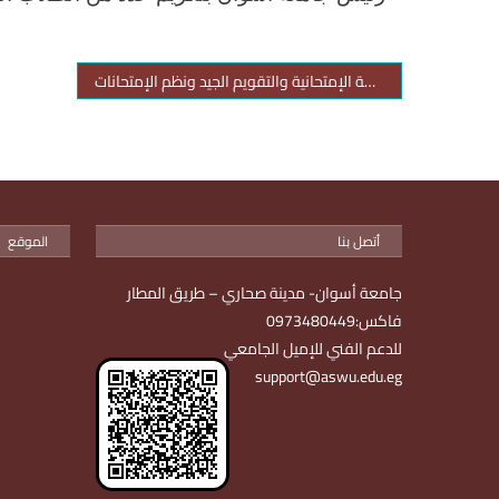
عقد ورشة عمل بعنوان مواصفات الورقة الإمتحانية والتقويم الجيد ونظم الإمتحانات
أتصل بنا
الموقع
جامعة أسوان- مدينة صحاري – طريق المطار
فاكس:0973480449
للدعم الفني للإميل الجامعي
support@aswu.edu.eg